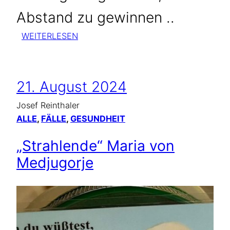
Abstand zu gewinnen ..
:
WEITERLESEN
STRAHLUNGEN
BEI
TRAFOS
21. August 2024
VON
NOTEBOOKS
Josef Reinthaler
AUSWEICHEN
ALLE
, 
FÄLLE
, 
GESUNDHEIT
„Strahlende“ Maria von
Medjugorje