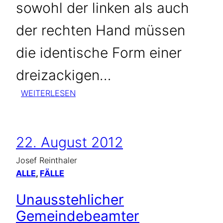
sowohl der linken als auch
der rechten Hand müssen
die identische Form einer
dreizackigen…
:
WEITERLESEN
WORAN
MAN
EINEN
22. August 2012
BESONDERS
BEGABTEN
Josef Reinthaler
RUTENGÄNGER
ALLE
, 
FÄLLE
ERKENNT
Unausstehlicher
…
Gemeindebeamter