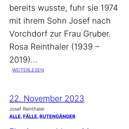
bereits wusste, fuhr sie 1974
mit ihrem Sohn Josef nach
Vorchdorf zur Frau Gruber.
Rosa Reinthaler (1939 –
2019)…
:
WEITERLESEN
WIESO
DIE
KREBSERKRANKUNG
22. November 2023
VON
GATTIN
Josef Reinthaler
ROSA
ALLE
, 
FÄLLE
, 
RUTENGÄNGER
ZUM