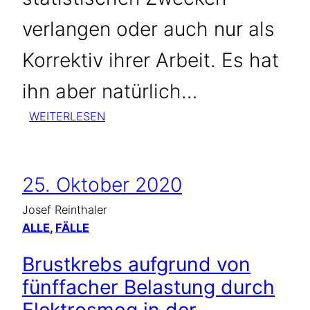
verlangen oder auch nur als
Korrektiv ihrer Arbeit. Es hat
ihn aber natürlich…
:
WEITERLESEN
RÜCKMELDUNGEN
ERWÜNSCHT,
ABER
25. Oktober 2020
KEINE
PFLICHT
Josef Reinthaler
ALLE
, 
FÄLLE
Brustkrebs aufgrund von
fünffacher Belastung durch
Elektrosmog in der