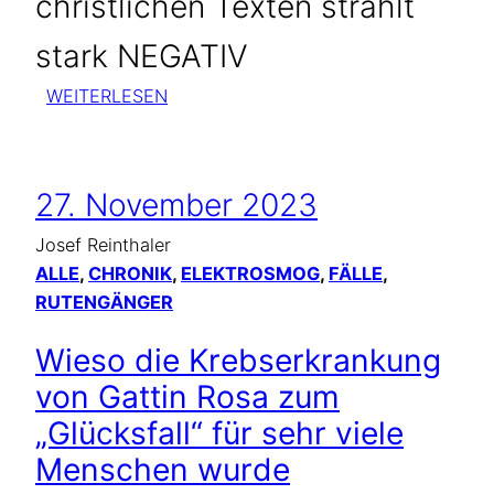
christlichen Texten strahlt
stark NEGATIV
:
WEITERLESEN
„STRAHLENDE“
MARIA
VON
27. November 2023
MEDJUGORJE
Josef Reinthaler
ALLE
, 
CHRONIK
, 
ELEKTROSMOG
, 
FÄLLE
, 
RUTENGÄNGER
Wieso die Krebserkrankung
von Gattin Rosa zum
„Glücksfall“ für sehr viele
Menschen wurde