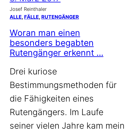
BELASTUNG
Josef Reinthaler
DURCH
ALLE
, 
FÄLLE
, 
RUTENGÄNGER
ELEKTROSMOG
Woran man einen
IN
DER
besonders begabten
WOHNUNG
Rutengänger erkennt …
Drei kuriose
Bestimmungsmethoden für
die Fähigkeiten eines
Rutengängers. Im Laufe
seiner vielen Jahre kam mein