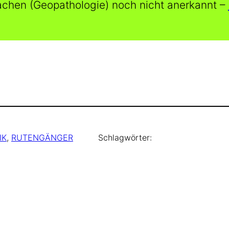
chen (Geopathologie) noch nicht anerkannt –
IK
, 
RUTENGÄNGER
Schlagwörter: