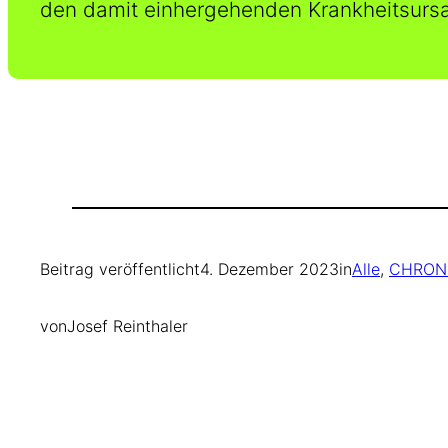
den damit einhergehenden Krankheitsursa
Beitrag veröffentlicht
4. Dezember 2023
in
Alle
, 
CHRON
von
Josef Reinthaler