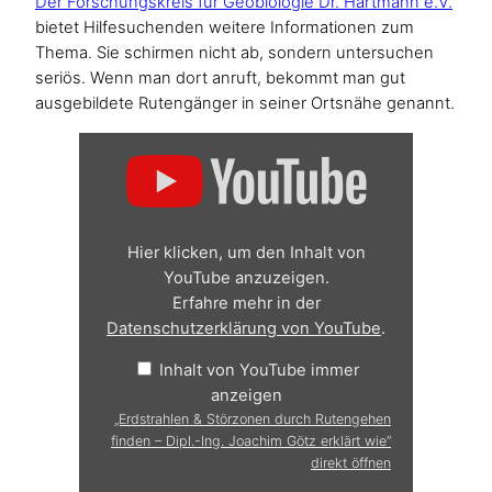
Der Forschungskreis für Geobiologie Dr. Hartmann e.V.
bietet Hilfesuchenden weitere Informationen zum
Thema. Sie schirmen nicht ab, sondern untersuchen
seriös. Wenn man dort anruft, bekommt man gut
ausgebildete Rutengänger in seiner Ortsnähe genannt.
„Erdstrahlen
&
Störzonen
durch
Rutengehen
finden
–
Hier klicken, um den Inhalt von
Dipl.-
Ing.
YouTube anzuzeigen.
Joachim
Erfahre mehr in der
Götz
erklärt
Datenschutzerklärung von YouTube
.
wie“
von
Inhalt von YouTube immer
YouTube
anzeigen
anzeigen
„Erdstrahlen & Störzonen durch Rutengehen
finden – Dipl.-Ing. Joachim Götz erklärt wie“
direkt öffnen