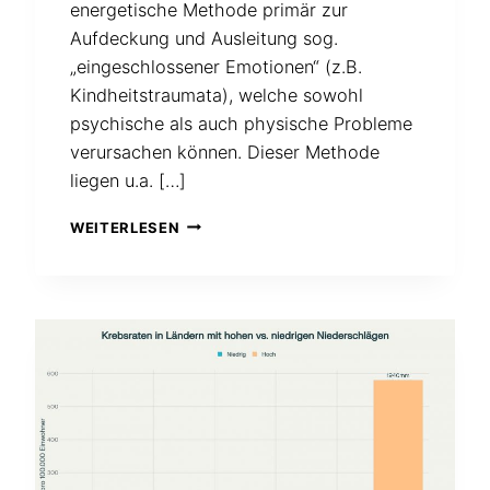
energetische Methode primär zur
Aufdeckung und Ausleitung sog.
„eingeschlossener Emotionen“ (z.B.
Kindheitstraumata), welche sowohl
psychische als auch physische Probleme
verursachen können. Dieser Methode
liegen u.a. […]
MIT
WEITERLESEN
DEM
SOG.
„EMOTIONSCODE“
KÖNNEN
LAUT
DR.
NELSON
BRADLEY
SOGAR
NEGATIVE
WESENHAFTE
BELASTUNGEN