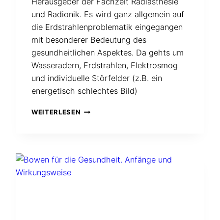
Herausgeber der Fachzeit Radiästhesie
und Radionik. Es wird ganz allgemein auf
die Erdstrahlenproblematik eingegangen
mit besonderer Bedeutung des
gesundheitlichen Aspektes. Da gehts um
Wasseradern, Erdstrahlen, Elektrosmog
und individuelle Störfelder (z.B. ein
energetisch schlechtes Bild)
VIDEO
WEITERLESEN
(22
MIN.)
MIT
DANIEL
LINDER,
HERAUSGEBER
EINER
FACHZEIT
FÜR
RADIÄSTHESIE
IN