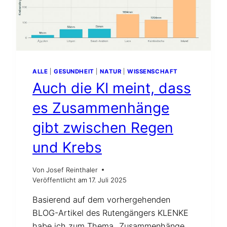
FESTGESTELLT
UND
BESEITIGT
WERDEN
–
SOWOHL
MIT
ALLE
|
GESUNDHEIT
|
NATUR
|
WISSENSCHAFT
ALS
Auch die KI meint, dass
AUCH
OHNE
es Zusammenhänge
RUTE
UND
gibt zwischen Regen
PENDEL
und Krebs
Von
Josef Reinthaler
Veröffentlicht am
17. Juli 2025
Basierend auf dem vorhergehenden
BLOG-Artikel des Rutengängers KLENKE
habe ich zum Thema „Zusammenhänge