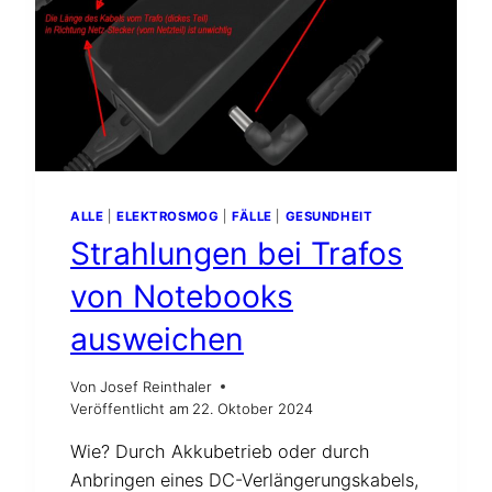
ALLE
|
ELEKTROSMOG
|
FÄLLE
|
GESUNDHEIT
Strahlungen bei Trafos
von Notebooks
ausweichen
Von
Josef Reinthaler
Veröffentlicht am
22. Oktober 2024
Wie? Durch Akkubetrieb oder durch
Anbringen eines DC-Verlängerungskabels,