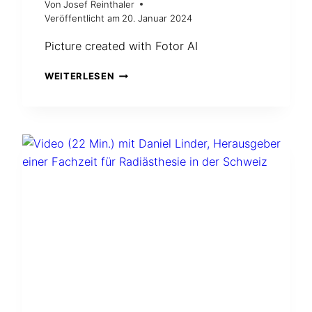
Von
Josef Reinthaler
Veröffentlicht am
20. Januar 2024
Picture created with Fotor AI
WIE
WEITERLESEN
SOLL
MAN
BAUBIOLOGISCH
EIN
GUTES
HAUS
BAUEN?
–
GEOBIOLOGIE.DE
MACHT
DEN
SELBSTVERSUCH