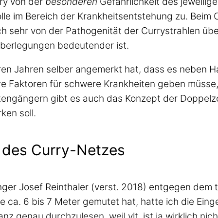
ry von der
besonderen
Gefährlichkeit des jeweilig
olle im Bereich der Krankheitsentstehung zu. Beim 
 sehr von der Pathogenität der Currystrahlen übe
berlegungen bedeutender ist.
ren Jahren selber angemerkt hat, dass es neben 
 Faktoren für schwere Krankheiten geben müsse, 
tengängern gibt es auch das Konzept der Doppelz
ken soll.
r des Curry-Netzes
änger Josef Reinthaler (verst. 2018) entgegen dem 
e ca. 6 bis 7 Meter gemutet hat, hatte ich die Einge
z genau durchzulesen, weil vlt. ist ja wirklich nic