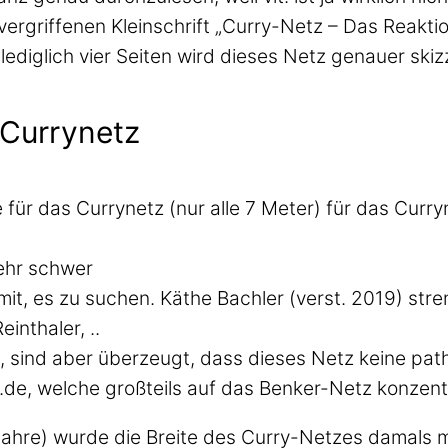
ergriffenen Kleinschrift „Curry-Netz – Das Reakti
diglich vier Seiten wird dieses Netz genauer skizz
 Currynetz
ür das Currynetz (nur alle 7 Meter) für das Curr
ehr schwer
t, es zu suchen. Käthe Bachler (verst. 2019) stren
nthaler, ..
, sind aber überzeugt, dass dieses Netz keine pat
de, welche großteils auf das Benker-Netz konzent
Jahre) wurde die Breite des Curry-Netzes damals m