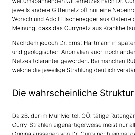
weltumspannenden Gitternetzes nach Dr. Cur
jeweils andere Gitternetz oft nur eine Nebenr
Worsch und Adolf Flachenegger aus Österreich
Meinung, dass das Currynetz aus Krankheitsü
Nachdem jedoch Dr. Ernst Hartmann in späte
und geologischen Anomalien auch noch andere
Netzes toleranter geworden. Bei manchen Ru
welche die jeweilige Strahlung deutlich verstär
Die wahrscheinliche Struktu
Da zB. der im Mühlviertel, OÖ. tätige Ruteng
Curry-Strahlen eigenartigerweise meist nur all
Originalaussagen von Dr. Curry noch einmal gan