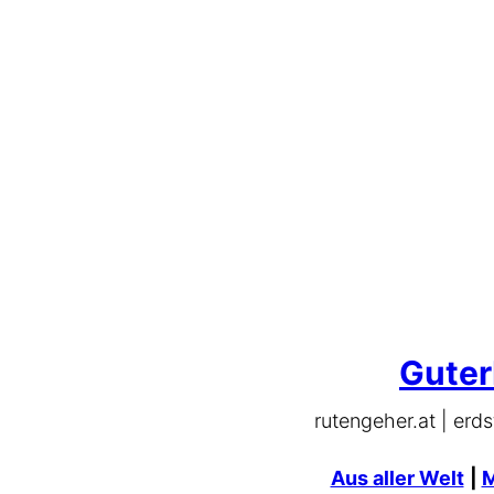
Zum
Inhalt
springen
Guter
rutengeher.at | erds
Aus aller Welt
|
M