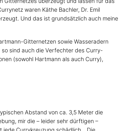
en Gitternetzes überzeugt und lassen für das
Currynetz waren Käthe Bachler, Dr. Emil
rzeugt. Und das ist grundsätzlich auch meine
Hartmann-Gitternetzen sowie Wasseradern
so sind auch die Verfechter des Curry-
onen (sowohl Hartmann als auch Curry),
typischen Abstand von ca. 3,5 Meter die
bung, mir die – leider sehr dürftigen –
ht jede Currykreuzung schädlich .. Die