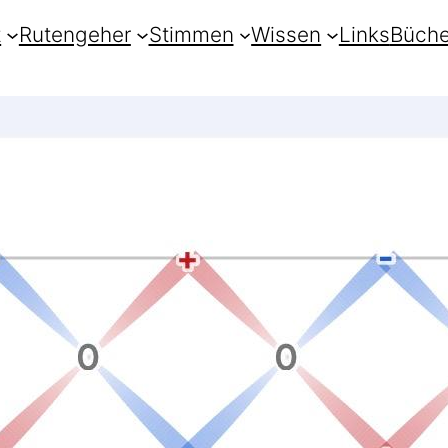
t
Rutengeher
Stimmen
Wissen
Links
Büche