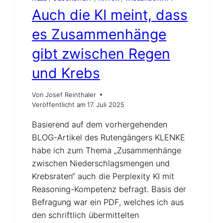
ALS
Auch die KI meint, dass
AUCH
OHNE
es Zusammenhänge
RUTE
UND
gibt zwischen Regen
PENDEL
und Krebs
Von
Josef Reinthaler
Veröffentlicht am
17. Juli 2025
Basierend auf dem vorhergehenden
BLOG-Artikel des Rutengängers KLENKE
habe ich zum Thema „Zusammenhänge
zwischen Niederschlagsmengen und
Krebsraten“ auch die Perplexity KI mit
Reasoning-Kompetenz befragt. Basis der
Befragung war ein PDF, welches ich aus
den schriftlich übermittelten