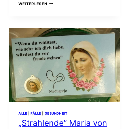
ALLE
WEITERLESEN
VORTRAGSVIDEOS
DES
ÖSTERREISCHISCHEN
RADIÄSTHESIEVERBANDES
AB
SOFORT
KOSTENLOS
VERFÜGBAR
ALLE
|
FÄLLE
|
GESUNDHEIT
„Strahlende“ Maria von