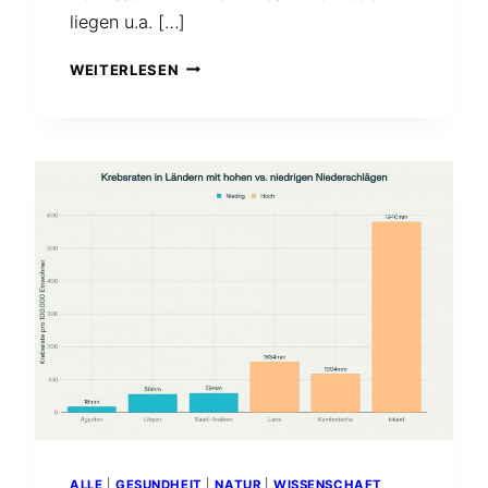
liegen u.a. […]
MIT
WEITERLESEN
DEM
SOG.
„EMOTIONSCODE“
KÖNNEN
LAUT
DR.
NELSON
BRADLEY
SOGAR
NEGATIVE
WESENHAFTE
BELASTUNGEN
FESTGESTELLT
UND
BESEITIGT
WERDEN
–
SOWOHL
MIT
ALLE
|
GESUNDHEIT
|
NATUR
|
WISSENSCHAFT