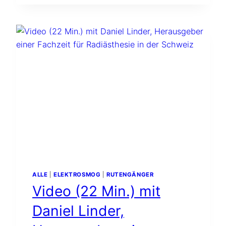
BAUBIOLOGISCH
EIN
GUTES
HAUS
BAUEN?
–
GEOBIOLOGIE.DE
MACHT
DEN
SELBSTVERSUCH
ALLE
|
ELEKTROSMOG
|
RUTENGÄNGER
Video (22 Min.) mit
Daniel Linder,