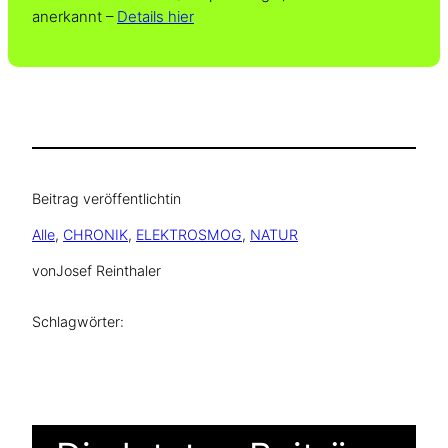
anerkannt –
Details hier
Beitrag veröffentlicht
in
Alle
, 
CHRONIK
, 
ELEKTROSMOG
, 
NATUR
von
Josef Reinthaler
Schlagwörter: