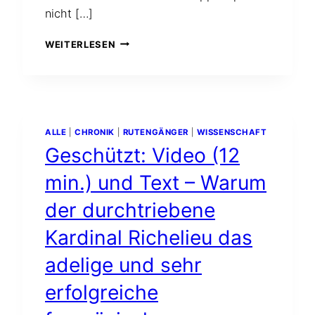
nicht […]
WARUM
WEITERLESEN
PFARRER
KNEIPP
AN
KREBS
STARB
–
ALLE
|
CHRONIK
|
RUTENGÄNGER
|
WISSENSCHAFT
DIE
Geschützt: Video (12
FEHLENDE
SECHSTE
min.) und Text – Warum
SÄULE
der durchtriebene
Kardinal Richelieu das
adelige und sehr
erfolgreiche