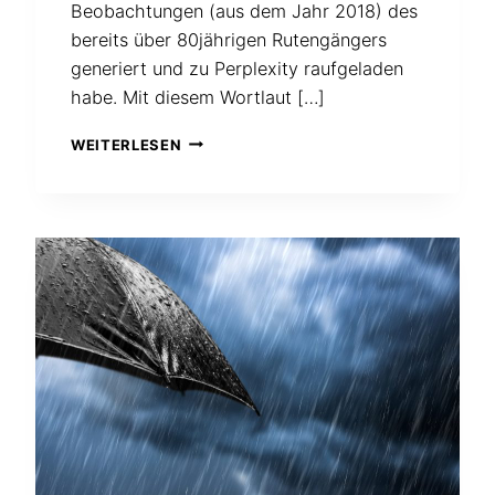
Beobachtungen (aus dem Jahr 2018) des
bereits über 80jährigen Rutengängers
generiert und zu Perplexity raufgeladen
habe. Mit diesem Wortlaut […]
AUCH
WEITERLESEN
DIE
KI
MEINT,
DASS
ES
ZUSAMMENHÄNGE
GIBT
ZWISCHEN
REGEN
UND
KREBS