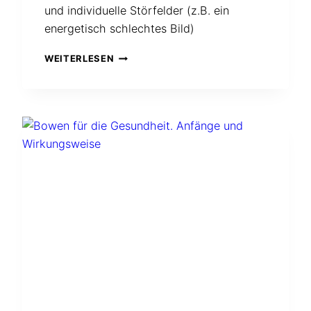
und individuelle Störfelder (z.B. ein
energetisch schlechtes Bild)
VIDEO
WEITERLESEN
(22
MIN.)
MIT
DANIEL
LINDER,
HERAUSGEBER
EINER
FACHZEIT
FÜR
RADIÄSTHESIE
IN
DER
SCHWEIZ