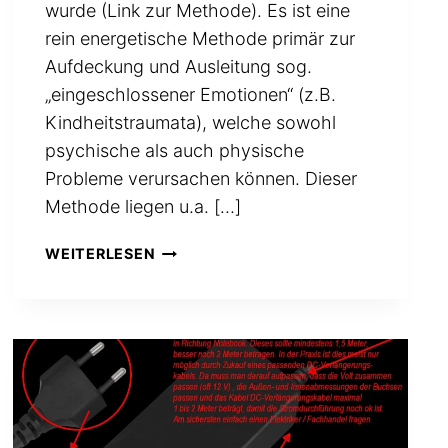
wurde (Link zur Methode). Es ist eine
rein energetische Methode primär zur
Aufdeckung und Ausleitung sog.
„eingeschlossener Emotionen“ (z.B.
Kindheitstraumata), welche sowohl
psychische als auch physische
Probleme verursachen können. Dieser
Methode liegen u.a. […]
MIT
WEITERLESEN
DEM
SOG.
„EMOTIONSCODE“
KÖNNEN
LAUT
DR.
NELSON
BRADLEY