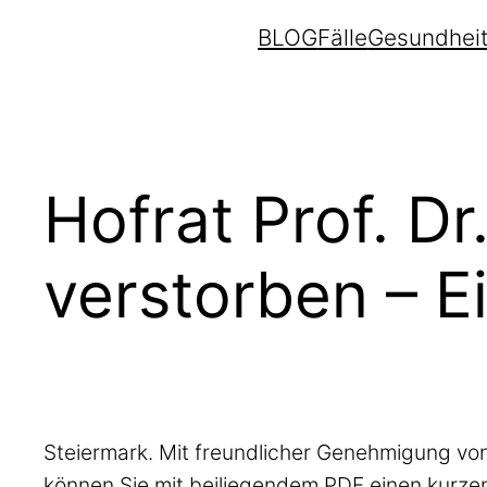
BLOG
Fälle
Gesundhei
Hofrat Prof. D
verstorben – E
Steiermark. Mit freundlicher Genehmigung von
können Sie mit beiliegendem PDF einen kurze