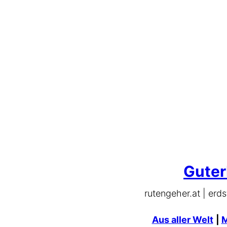
Zum
Inhalt
springen
Guter
rutengeher.at | erds
Aus aller Welt
|
M