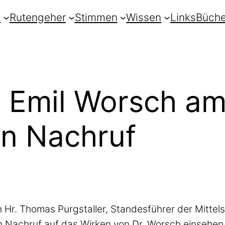
t
Rutengeher
Stimmen
Wissen
Links
Büche
r. Emil Worsch am
in Nachruf
 Hr. Thomas Purgstaller, Standesführer der Mittels
n Nachruf auf das Wirken von Dr. Worsch einsehe