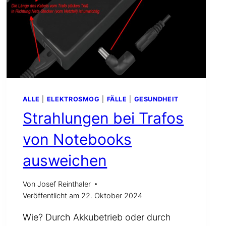
SOGAR
NEGATIVE
WESENHAFTE
BELASTUNGEN
FESTGESTELLT
UND
BESEITIGT
WERDEN
–
ALLE
|
ELEKTROSMOG
|
FÄLLE
|
GESUNDHEIT
SOWOHL
Strahlungen bei Trafos
MIT
ALS
von Notebooks
AUCH
OHNE
ausweichen
RUTE
UND
Von
Josef Reinthaler
PENDEL
Veröffentlicht am
22. Oktober 2024
Wie? Durch Akkubetrieb oder durch