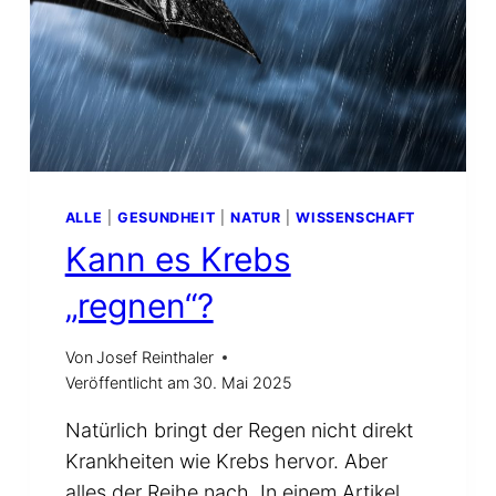
ALLE
|
GESUNDHEIT
|
NATUR
|
WISSENSCHAFT
Kann es Krebs
„regnen“?
Von
Josef Reinthaler
Veröffentlicht am
30. Mai 2025
Natürlich bringt der Regen nicht direkt
Krankheiten wie Krebs hervor. Aber
alles der Reihe nach. In einem Artikel