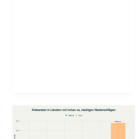
BEIM
CURRYGITTER
AUCH
„NEUTRALE“
KREUZUNGEN?