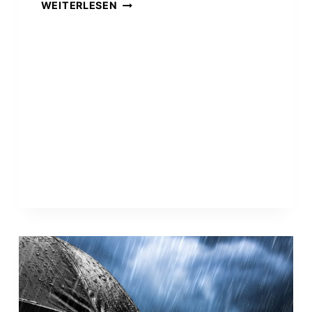
PODCAST
WEITERLESEN
ÜBER
DIE
ENTWICKLUNG
DES
RUTENGEHENS