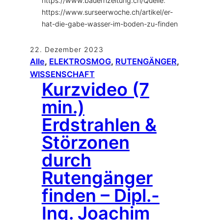
https://www.bauernzeitung.ch/Quelle:
https://www.surseerwoche.ch/artikel/er-
hat-die-gabe-wasser-im-boden-zu-finden
22. Dezember 2023
Alle
, 
ELEKTROSMOG
, 
RUTENGÄNGER
, 
WISSENSCHAFT
Kurzvideo (7
min.)
Erdstrahlen &
Störzonen
durch
Rutengänger
finden – Dipl.-
Ing. Joachim