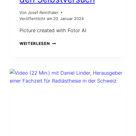
Von
Josef Reinthaler
Veröffentlicht am
20. Januar 2024
Picture created with Fotor AI
WIE
WEITERLESEN
SOLL
MAN
BAUBIOLOGISCH
EIN
GUTES
HAUS
BAUEN?
–
GEOBIOLOGIE.DE
MACHT
DEN
SELBSTVERSUCH