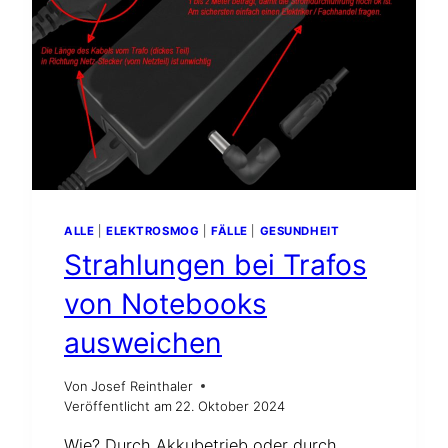
ALLE
|
ELEKTROSMOG
|
FÄLLE
|
GESUNDHEIT
Strahlungen bei Trafos
von Notebooks
ausweichen
Von
Josef Reinthaler
Veröffentlicht am
22. Oktober 2024
Wie? Durch Akkubetrieb oder durch