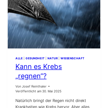
ZWISCHEN
REGEN
UND
KREBS
ALLE
|
GESUNDHEIT
|
NATUR
|
WISSENSCHAFT
Kann es Krebs
„regnen“?
Von
Josef Reinthaler
Veröffentlicht am
30. Mai 2025
Natürlich bringt der Regen nicht direkt
Krankheiten wie Krebs hervor. Aber alles