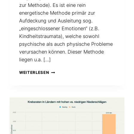
zur Methode). Es ist eine rein
energetische Methode primär zur
Aufdeckung und Ausleitung sog.
„eingeschlossener Emotionen“ (z.B.
Kindheitstraumata), welche sowohl
psychische als auch physische Probleme
verursachen können. Dieser Methode
liegen u.a. […]
MIT
WEITERLESEN
DEM
SOG.
„EMOTIONSCODE“
KÖNNEN
LAUT
DR.
NELSON
BRADLEY
SOGAR
NEGATIVE