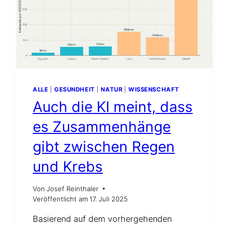
WESENHAFTE
BELASTUNGEN
FESTGESTELLT
UND
BESEITIGT
WERDEN
–
SOWOHL
MIT
ALLE
|
GESUNDHEIT
|
NATUR
|
WISSENSCHAFT
ALS
Auch die KI meint, dass
AUCH
OHNE
es Zusammenhänge
RUTE
UND
gibt zwischen Regen
PENDEL
und Krebs
Von
Josef Reinthaler
Veröffentlicht am
17. Juli 2025
Basierend auf dem vorhergehenden